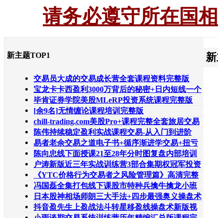
请务必遵守所在国相
新主题TOP1
新
交易员大成的交易成长营全套课程资料完整版
宝龙卡卡西盈利3000万背后的秘密+日内短线一个
月如何翻倍陈文
毕肯证券学院美股MLeRP投资系统课程完整版
[余9名]无情缠论课程培训完整版
chill-trading.com美股Pro+课程完整全套旅居交易
员YC日内交易
陈伟持续稳定盈利实战课程交易-从入门到进阶
+双顺交易法则共
易者老余交易之道电子书+循序渐进学交易+扭亏
为盈必修课+全周
陈向忠线下面授课21至28年分时图复盘内部培训
送日内短线期货
户涛新版近三年实战训练营3部合集期权冠军投资
沙龙期报商学院
《YTC价格行为交易者之风险管理篇》高清完整
167页电子书-交易
冯国磊全集打包线下课股市特种兵擒牛擒龙小班
密码投资22式涨
日本股神相场师朗三大手法+四步最强奥义操盘术
全散弹枪投资法
抖音盈先生上盈战法斗转星移盈线操盘术新版视
频课程全集409份
小雨谈期交易系统训练营历年精编汇总版课程完