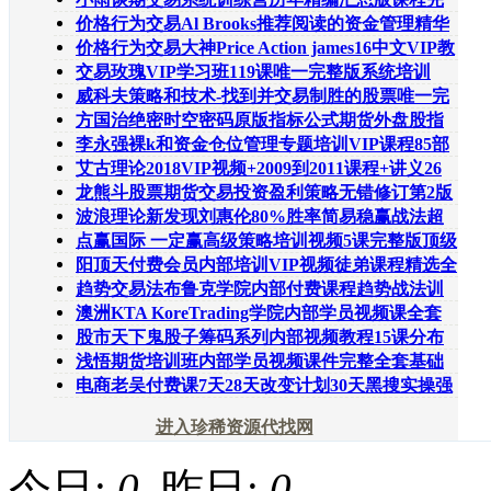
整全套仅此一期
价格行为交易Al Brooks推荐阅读的资金管理精华
文章电子书+交
价格行为交易大神Price Action james16中文VIP教
学课程首发中
交易玫瑰VIP学习班119课唯一完整版系统培训
+103个配套文档+自
威科夫策略和技术-找到并交易制胜的股票唯一完
美无错版电子书
方国治绝密时空密码原版指标公式期货外盘股指
全套弘历时空之
李永强裸k和资金仓位管理专题培训VIP课程85部
+期货外汇黄金白
艾古理论2018VIP视频+2009到2011课程+讲义26
部八大评级系统量
龙熊斗股票期货交易投资盈利策略无错修订第2版
翟鹏飞批注交易
波浪理论新发现刘惠伦80%胜率简易稳赢战法超
级二进制不数浪交
点赢国际 一定赢高级策略培训视频5课完整版顶级
操盘手内部付
阳顶天付费会员内部培训VIP视频徒弟课程精选全
套172部+配套教
趋势交易法布鲁克学院内部付费课程趋势战法训
练营系列11课全
澳洲KTA KoreTrading学院内部学员视频课全套
同韵外汇实战进阶
股市天下鬼股子筹码系列内部视频教程15课分布
买卖点研判加速
浅悟期货培训班内部学员视频课件完整全套基础
班阶段提升班实
电商老吴付费课7天28天改变计划30天黑搜实操强
化班冲首页刷单
进入珍稀资源代找网
今日:
0
, 昨日:
0