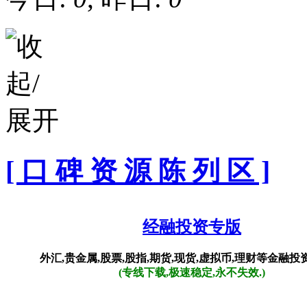
[ 口 碑 资 源 陈 列 区 ]
经融投资专版
外汇,贵金属,股票,股指,期货,现货,虚拟币,理财等金融
(专线下载,极速稳定,永不失效.)