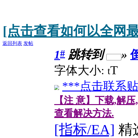
[点击查看如何以全网最
返回列表
发帖
#
1
跳转到
»
T
字体大小:
t
***点击联系贴
【注 意】下载,解压
查看解决方法.
[指标/EA]
精