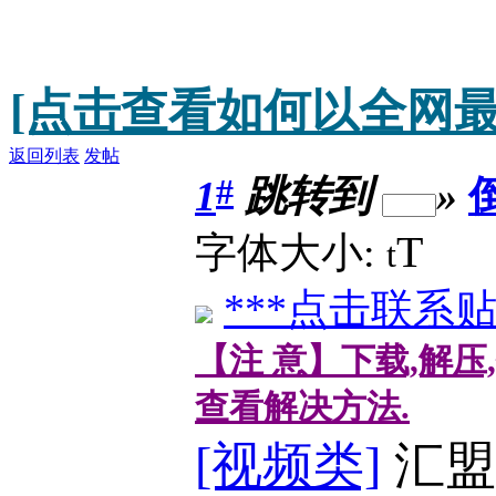
[点击查看如何以全网最
返回列表
发帖
#
1
跳转到
»
T
字体大小:
t
***点击联系贴
【注 意】下载,解压
查看解决方法.
[视频类]
汇盟