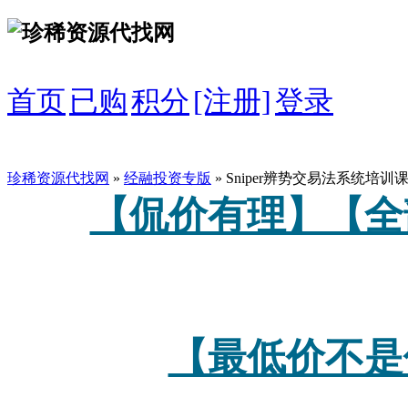
首页
已购
积分
[注册]
登录
珍稀资源代找网
»
经融投资专版
» Sniper辨势交易法系统
【侃价有理】【全
【最低价不是