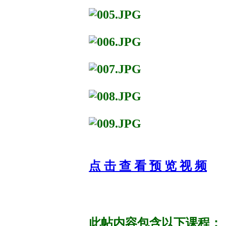
点 击 查 看 预 览 视 频
此帖内容包含以下课程：