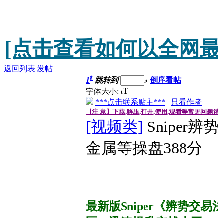
[点击查看如何以全网最
返回列表
发帖
#
1
跳转到
»
倒序看帖
T
字体大小:
t
***点击联系贴主***
|
只看作者
【注 意】下载,解压,打开,使用,观看等常见问题
[视频类]
Snipe
金属等操盘388分
最新版Sniper《辨势