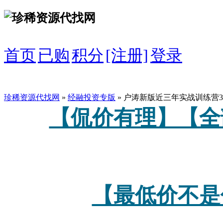
首页
已购
积分
[注册]
登录
珍稀资源代找网
»
经融投资专版
» 户涛新版近三年实战训练营
【侃价有理】【全
【最低价不是