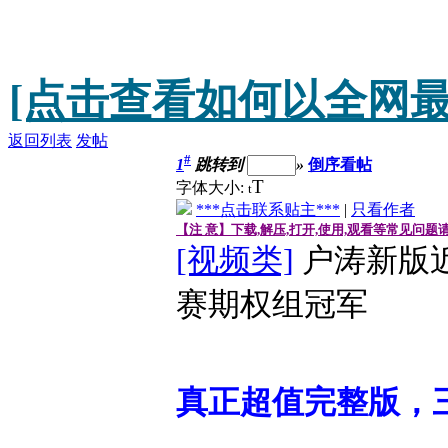
[点击查看如何以全网最
返回列表
发帖
#
1
跳转到
»
倒序看帖
T
字体大小:
t
***点击联系贴主***
|
只看作者
【注 意】下载,解压,打开,使用,观看等常见问题
[视频类]
户涛新版
赛期权组冠军
真正超值完整版，