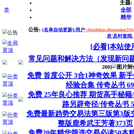
主题:
类
全部
精华
公告:
[名单自动更新]:用户
chenhhm,zhouming316
息'及时查阅.
[必看]本站使
常见问题和解决方法（发现新问
200
]
免费 首度公开 3合1神奇效果 新
经验合集 传奇丛书 69
免费 25年良心推荐 期货高手秘籍
路另辟奇径/传奇丛书 5
免费最新趋势交易法第三版第3版
整版鹿希武王芳著373页
免费20年精华筛选交易必读50