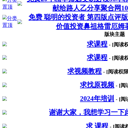
献给路人乙分享聚合网1
免费 聪明的投资者 第四版点评版 
价值投资鼻祖格雷厄姆
版块主题
求课程
- [阅读
求课程
- [阅读
求视频教程
- [阅读权
求找原视频
- [
2024年培训
- [
谢谢大家，我想学习一下
求 课程
- [阅